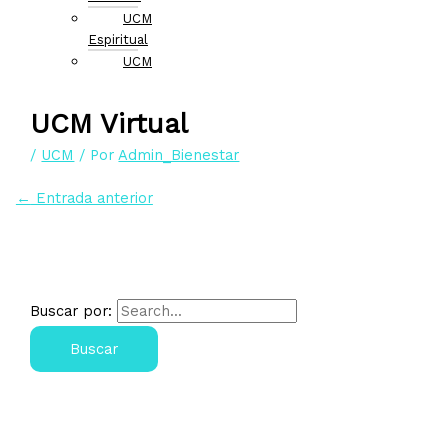
UCM
Espiritual
UCM
Saludable
Eventos
UCM Virtual
/
UCM
/ Por
Admin_Bienestar
←
Entrada anterior
Buscar por: