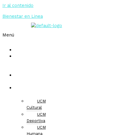
Ir al contenido
Bienestar en Linea
Menú
Inicio
Rutas
de
atención
Vive
UCM
Servicios
UCM
Cultural
UCM
Deportiva
UCM
Humana