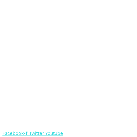
+ Actualización DIAN – RTE
Micro sitios UCM
+
Centro editorial
+ SIG
+ Sitio Covid-19
+ Encuesta de medición de percepción
+ Autoevaluación Institucional
+ Biblioteca
+ Global Academy
+ Radio UCM
+ Intranet UCM
+ Marie Poussepin
Facebook-f
Twitter
Youtube