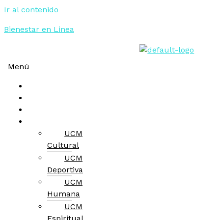
Ir al contenido
Bienestar en Linea
Menú
Inicio
Rutas de atención
Vive UCM
Servicios
UCM
Cultural
UCM
Deportiva
UCM
Humana
UCM
Espiritual